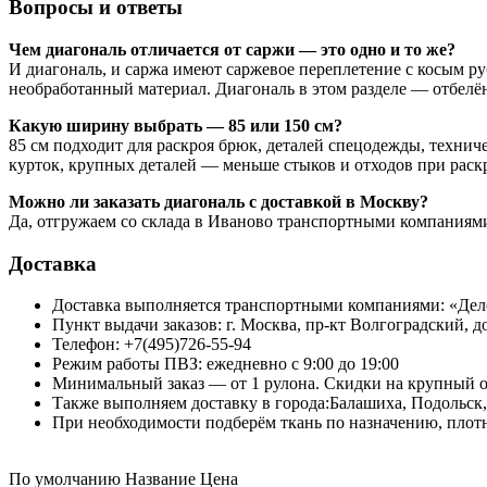
Вопросы и ответы
Чем диагональ отличается от саржи — это одно и то же?
И диагональ, и саржа имеют саржевое переплетение с косым ру
необработанный материал. Диагональ в этом разделе — отбелё
Какую ширину выбрать — 85 или 150 см?
85 см подходит для раскроя брюк, деталей спецодежды, техни
курток, крупных деталей — меньше стыков и отходов при раск
Можно ли заказать диагональ с доставкой в Москву?
Да, отгружаем со склада в Иваново транспортными компаниями 
Доставка
Доставка выполняется транспортными компаниями: «Де
Пункт выдачи заказов: г. Москва, пр-кт Волгоградский, до
Телефон: +7(495)726-55-94
Режим работы ПВЗ: ежедневно с 9:00 до 19:00
Минимальный заказ — от 1 рулона. Скидки на крупный о
Также выполняем доставку в города:Балашиха, Подольск
При необходимости подберём ткань по назначению, плотн
По умолчанию
Название
Цена