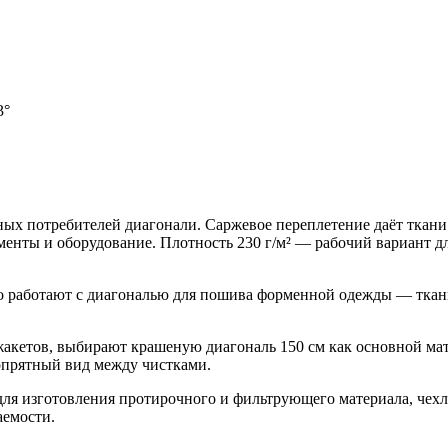
3°
х потребителей диагонали. Саржевое переплетение даёт ткани 
менты и оборудование. Плотность 230 г/м² — рабочий вариант дл
работают с диагональю для пошива форменной одежды — ткань д
акетов, выбирают крашеную диагональ 150 см как основной мат
опрятный вид между чистками.
для изготовления протирочного и фильтрующего материала, чех
аемости.