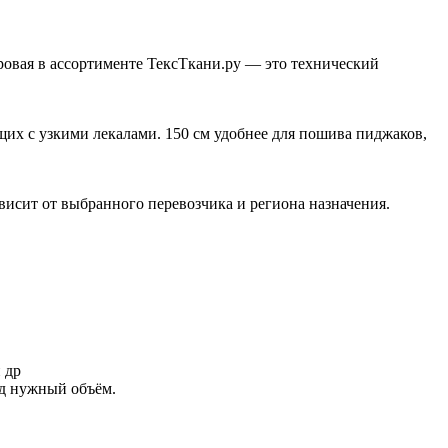
уровая в ассортименте ТексТкани.ру — это технический
щих с узкими лекалами. 150 см удобнее для пошива пиджаков,
висит от выбранного перевозчика и региона назначения.
 др
од нужный объём.