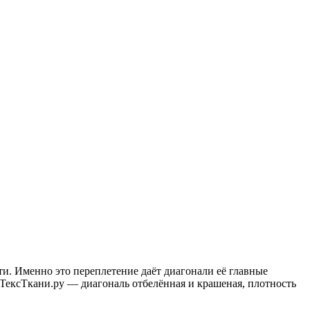
и. Именно это переплетение даёт диагонали её главные
 ТексТкани.ру — диагональ отбелённая и крашеная, плотность