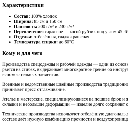
Характеристики
Состав:
100% хлопок
Ширина:
85 см и 150 см
Плотность:
200 г/м² и 230 г/м²
Переплетение:
саржевое — косой рубчик под углом 45–6
Отделка:
отбелённая, гладкокрашеная
Температура стирки:
до 60°С
Кому и для чего
Производства спецодежды и рабочей одежды — один из основны
рвётся на сгибах, выдерживает многократное трение об инстру
вспомогательных элементов.
Военные и ведомственные швейные производства традиционно 
принимает пресс-отглаживание.
Ателье и мастерские, специализирующиеся на пошиве брюк и ж
складки и небольшие деформации — изделие долго сохраняет 
Технические производства используют отбелённую диагональ 
составе даёт нужную комбинацию прочности и воздухопрониц