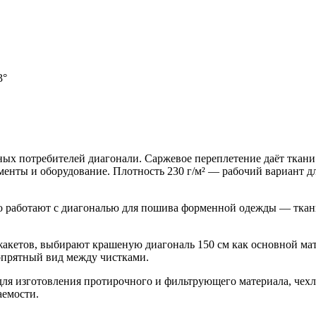
3°
х потребителей диагонали. Саржевое переплетение даёт ткани 
менты и оборудование. Плотность 230 г/м² — рабочий вариант дл
работают с диагональю для пошива форменной одежды — ткань д
акетов, выбирают крашеную диагональ 150 см как основной мат
опрятный вид между чистками.
для изготовления протирочного и фильтрующего материала, чех
аемости.