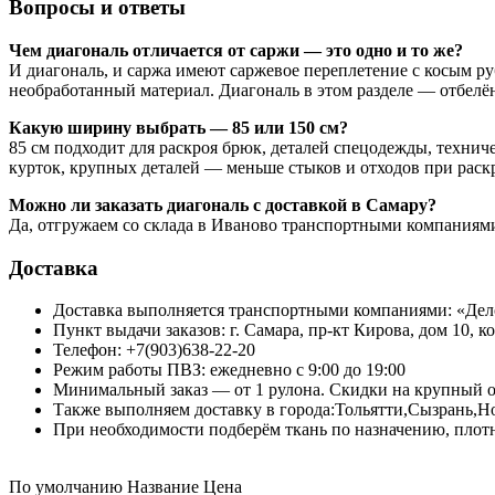
Вопросы и ответы
Чем диагональ отличается от саржи — это одно и то же?
И диагональ, и саржа имеют саржевое переплетение с косым ру
необработанный материал. Диагональ в этом разделе — отбелё
Какую ширину выбрать — 85 или 150 см?
85 см подходит для раскроя брюк, деталей спецодежды, техни
курток, крупных деталей — меньше стыков и отходов при раск
Можно ли заказать диагональ с доставкой в Самару?
Да, отгружаем со склада в Иваново транспортными компаниями 
Доставка
Доставка выполняется транспортными компаниями: «Де
Пункт выдачи заказов: г. Самара, пр-кт Кирова, дом 10, ко
Телефон: +7(903)638-22-20
Режим работы ПВЗ: ежедневно с 9:00 до 19:00
Минимальный заказ — от 1 рулона. Скидки на крупный о
Также выполняем доставку в города:Тольятти,Сызрань,
При необходимости подберём ткань по назначению, плотн
По умолчанию
Название
Цена