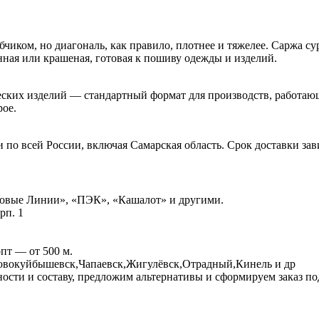
бчиком, но диагональ, как правило, плотнее и тяжелее. Саржа с
нная или крашеная, готовая к пошиву одежды и изделий.
ческих изделий — стандартный формат для производств, работаю
рое.
по всей России, включая Самарская область. Срок доставки зав
ловые Линии», «ПЭК», «Кашалот» и другими.
рп. 1
пт — от 500 м.
Новокуйбышевск,Чапаевск,Жигулёвск,Отрадный,Кинель и др
ости и составу, предложим альтернативы и сформируем заказ п