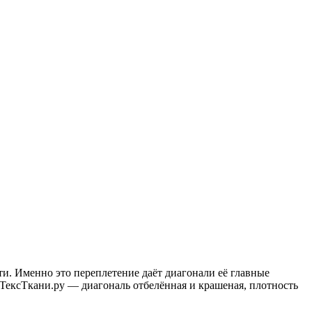
и. Именно это переплетение даёт диагонали её главные
 ТексТкани.ру — диагональ отбелённая и крашеная, плотность