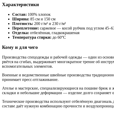
Характеристики
Состав:
100% хлопок
Ширина:
85 см и 150 см
Плотность:
200 г/м² и 230 г/м²
Переплетение:
саржевое — косой рубчик под углом 45–6
Отделка:
отбелённая, гладкокрашеная
Температура стирки:
до 60°С
Кому и для чего
Производства спецодежды и рабочей одежды — один из основны
рвётся на сгибах, выдерживает многократное трение об инстру
вспомогательных элементов.
Военные и ведомственные швейные производства традиционно 
принимает пресс-отглаживание.
Ателье и мастерские, специализирующиеся на пошиве брюк и ж
складки и небольшие деформации — изделие долго сохраняет 
Технические производства используют отбелённую диагональ 
составе даёт нужную комбинацию прочности и воздухопрониц