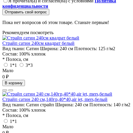
Я прочитал(а) и согласен(на) с условиями
Политика
конфиденциальности
Отправить свой вопрос
Пока нет вопросов об этом товаре. Станьте первым!
Рекомендуем посмотреть
Страйп сатин 240см квадрат белый
Вид ткани:
Сатин
Ширина:
240 см
Плотность:
125 г/м2
Состав:
100% хлопок
* Полоса, см
1*1
3*3
Мало
0 ₽
В корзину
Страйп сатин 240 см,140гр,40*40,air jet, mers,белый
Вид ткани:
Сатин страйп
Ширина:
240 см
Плотность:
140 г/м2
Состав:
100% хлопок
* Полоса, см
1*1
Мало
0 ₽