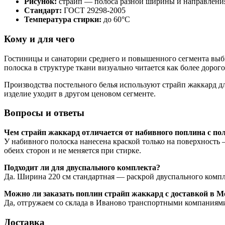
Рисунок:
страйп — полоса разной ширины и направлени
Стандарт:
ГОСТ 29298-2005
Температура стирки:
до 60°С
Кому и для чего
Гостиницы и санатории среднего и повышенного сегмента выби
полоска в структуре ткани визуально читается как более дорог
Производства постельного белья используют страйп жаккард дл
изделие уходит в другом ценовом сегменте.
Вопросы и ответы
Чем страйп жаккард отличается от набивного поплина с по
У набивного полоска нанесена краской только на поверхность 
обеих сторон и не меняется при стирке.
Подходит ли для двуспального комплекта?
Да. Ширина 220 см стандартная — раскрой двуспального компле
Можно ли заказать поплин страйп жаккард с доставкой в М
Да, отгружаем со склада в Иваново транспортными компаниями 
Доставка