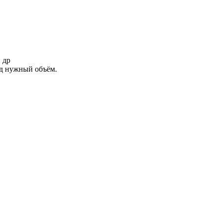
 др
од нужный объём.