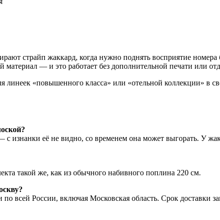
я
рают страйп жаккард, когда нужно поднять восприятие номера 
ой материал — и это работает без дополнительной печати или от
я линеек «повышенного класса» или «отельной коллекции» в сво
лоской?
— с изнанки её не видно, со временем она может выгорать. У жа
кта такой же, как из обычного набивного поплина 220 см.
оскву?
по всей России, включая Московская область. Срок доставки за