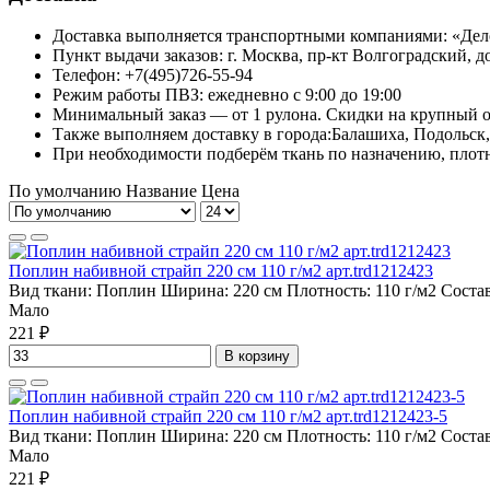
Доставка выполняется транспортными компаниями: «Де
Пункт выдачи заказов: г. Москва, пр-кт Волгоградский, до
Телефон: +7(495)726-55-94
Режим работы ПВЗ: ежедневно с 9:00 до 19:00
Минимальный заказ — от 1 рулона. Скидки на крупный о
Также выполняем доставку в города:Балашиха, Подольск
При необходимости подберём ткань по назначению, плотн
По умолчанию
Название
Цена
Поплин набивной страйп 220 см 110 г/м2 арт.trd1212423
Вид ткани:
Поплин
Ширина:
220 см
Плотность:
110 г/м2
Соста
Мало
221 ₽
В корзину
Поплин набивной страйп 220 см 110 г/м2 арт.trd1212423-5
Вид ткани:
Поплин
Ширина:
220 см
Плотность:
110 г/м2
Соста
Мало
221 ₽