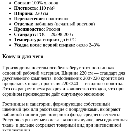
Состав:
100% хлопок
Плотность:
110 г/м²
Ширина:
220 см
Переплетение:
полотняное
Отделка:
набивная (печатный рисунок)
Производство:
Россия
Стандарт:
ГОСТ 29298-2005
Температура стирки:
до 60°С
Усадка после первой стирки:
около 2–3%
Кому и для чего
Производства постельного белья берут этот поплин как
основной рабочий материал. Ширина 220 см — стандарт для
двуспального комплекта: пododеяльник 200×220 кроится без
продольных швов, простыня 220×240 — из одного полотна.
Это сокращает время раскроя и количество отходов, что при
серийном производстве даёт ощутимую экономию.
Гостиницы и санатории, формирующие собственный
швейный цех или работающие с подрядчиками, выбирают
набивной поплин для номерного фонда среднего сегмента.
Рисунок скрывает мелкие загрязнения лучше, чем однотонная
ткань, и дольше сохраняет товарный вид при интенсивной
эксплуатации.