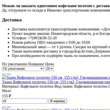
Можно ли заказать однотонное вафельное полотно с достав
Да, отгружаем со склада в Иваново транспортными компаниями 
Доставка
Доставка выполняется транспортными компаниями: «Де
Пункт выдачи заказов: Нижегородская область, р-н Богор
Телефон: +7(903)638-22-20
Режим работы ПВЗ: ежедневно с 9:00 до 19:00
Минимальный заказ — от 1 рулона. Скидки на крупный о
Также выполняем доставку в города:Бор,Кстово.Дзержин
При необходимости подберём ткань по назначению, плотн
По умолчанию
Название
Цена
Ткань Вафельное полотно 150 см, 155 г/м2, Гладкокрашеная цв
Материал:
Вафельное полотно
Вид ткани:
Вафельное полотно
Ш
Мало
155 ₽
В корзину