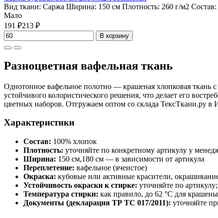
Вид ткани:
Саржа
Ширина:
150 см
Плотность:
260 г/м2
Состав
Мало
191 ₽
213 ₽
В корзину
Разноцветная вафельная ткань
Однотонное вафельное полотно — крашеная хлопковая ткань с 
устойчивого колористического решения, что делает его востр
цветных наборов. Отгружаем оптом со склада ТексТкани.ру в 
Характеристики
Состав:
100% хлопок
Плотность:
уточняйте по конкретному артикулу у менед
Ширина:
150 см,180 см — в зависимости от артикула
Переплетение:
вафельное (ячеистое)
Окраска:
кубовые или активные красители, окрашивание 
Устойчивость окраски к стирке:
уточняйте по артикулу;
Температура стирки:
как правило, до 62 °C для крашен
Документы (декларация ТР ТС 017/2011):
уточняйте пр