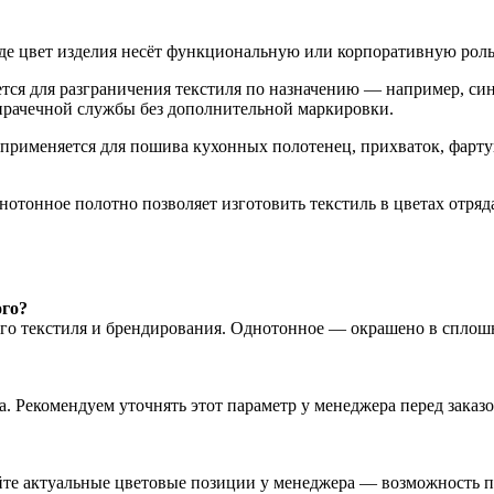
де цвет изделия несёт функциональную или корпоративную роль
ся для разграничения текстиля по назначению — например, сини
прачечной службы без дополнительной маркировки.
применяется для пошива кухонных полотенец, прихваток, фартук
нотонное полотно позволяет изготовить текстиль в цветах отря
ого?
ого текстиля и брендирования. Однотонное — окрашено в сплошн
а. Рекомендуем уточнять этот параметр у менеджера перед заказ
йте актуальные цветовые позиции у менеджера — возможность п