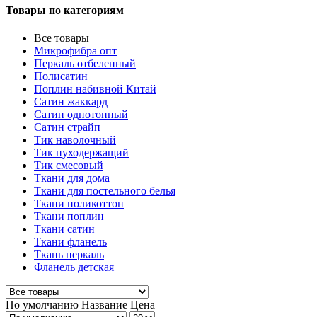
Товары по категориям
Все товары
Микрофибра опт
Перкаль отбеленный
Полисатин
Поплин набивной Китай
Сатин жаккард
Сатин однотонный
Сатин страйп
Тик наволочный
Тик пуходержащий
Тик смесовый
Ткани для дома
Ткани для постельного белья
Ткани поликоттон
Ткани поплин
Ткани сатин
Ткани фланель
Ткань перкаль
Фланель детская
По умолчанию
Название
Цена