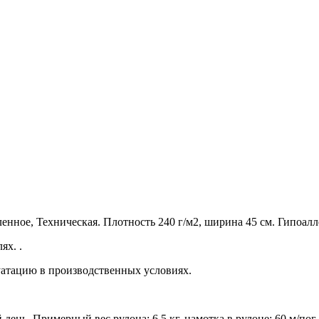
енное, Техническая. Плотность 240 г/м2, ширина 45 см. Гипоалл
ях. .
атацию в производственных условиях.
день. Примерный вес рулона: 6.5 кг, намотка в рулоне: 60 м/пог