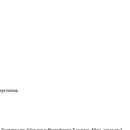
ергенная.
. Доставка по Абакану и Республике Хакасии. Мин. заказ от 3